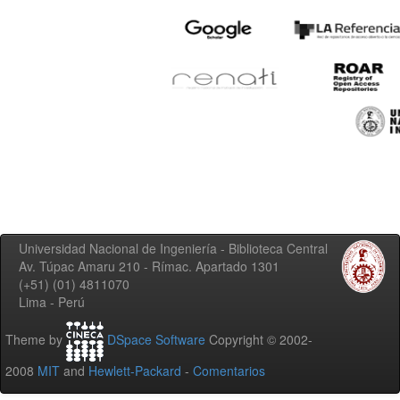
Universidad Nacional de Ingeniería - Biblioteca Central
Av. Túpac Amaru 210 - Rímac. Apartado 1301
(+51) (01) 4811070
Lima - Perú
Theme by
DSpace Software
Copyright © 2002-
2008
MIT
and
Hewlett-Packard
-
Comentarios