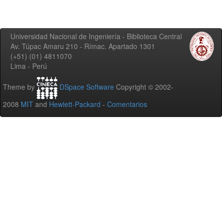
Universidad Nacional de Ingeniería - Biblioteca Central
Av. Túpac Amaru 210 - Rímac. Apartado 1301
(+51) (01) 4811070
Lima - Perú
Theme by
DSpace Software
Copyright © 2002-
2008
MIT
and
Hewlett-Packard
-
Comentarios