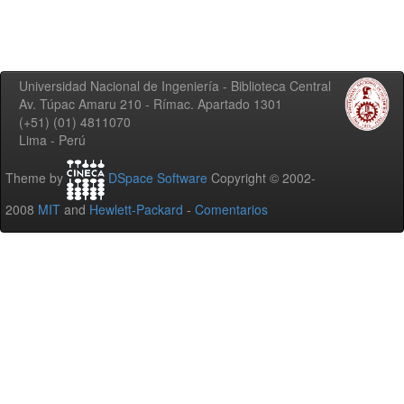
Universidad Nacional de Ingeniería - Biblioteca Central
Av. Túpac Amaru 210 - Rímac. Apartado 1301
(+51) (01) 4811070
Lima - Perú
Theme by
DSpace Software
Copyright © 2002-
2008
MIT
and
Hewlett-Packard
-
Comentarios