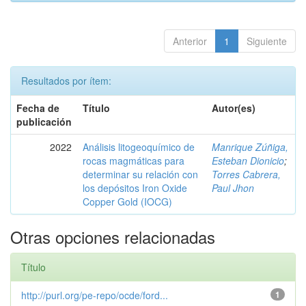
Anterior
1
Siguiente
Resultados por ítem:
Fecha de
Título
Autor(es)
publicación
2022
Análisis litogeoquímico de
Manrique Zúñiga,
rocas magmáticas para
Esteban Dionicio
;
determinar su relación con
Torres Cabrera,
los depósitos Iron Oxide
Paul Jhon
Copper Gold (IOCG)
Otras opciones relacionadas
Título
http://purl.org/pe-repo/ocde/ford...
1