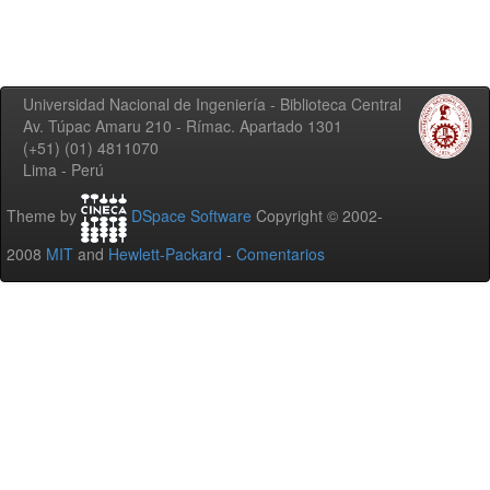
Universidad Nacional de Ingeniería - Biblioteca Central
Av. Túpac Amaru 210 - Rímac. Apartado 1301
(+51) (01) 4811070
Lima - Perú
Theme by
DSpace Software
Copyright © 2002-
2008
MIT
and
Hewlett-Packard
-
Comentarios