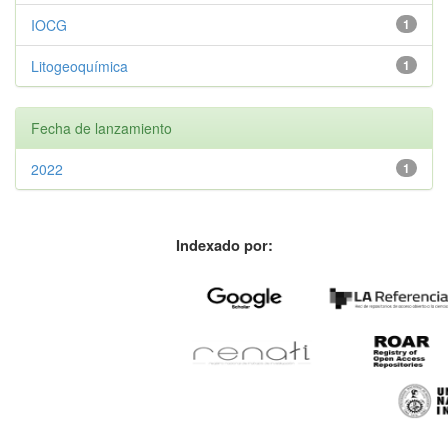
IOCG
1
Litogeoquímica
1
Fecha de lanzamiento
2022
1
Indexado por: