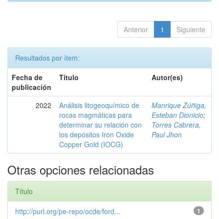
Anterior
1
Siguiente
Resultados por ítem:
Fecha de
Título
Autor(es)
publicación
2022
Análisis litogeoquímico de
Manrique Zúñiga,
rocas magmáticas para
Esteban Dionicio
;
determinar su relación con
Torres Cabrera,
los depósitos Iron Oxide
Paul Jhon
Copper Gold (IOCG)
Otras opciones relacionadas
Título
http://purl.org/pe-repo/ocde/ford...
1