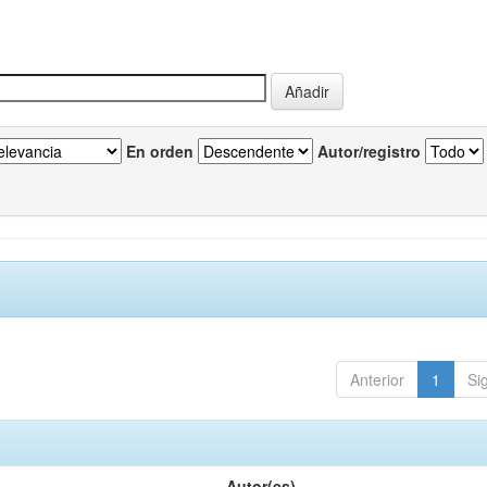
En orden
Autor/registro
Anterior
1
Si
Autor(es)