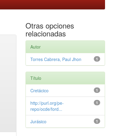
Otras opciones
relacionadas
Autor
Torres Cabrera, Paul Jhon
1
Título
Cretácico
1
http://purl.org/pe-
1
repo/ocde/ford...
Jurásico
1