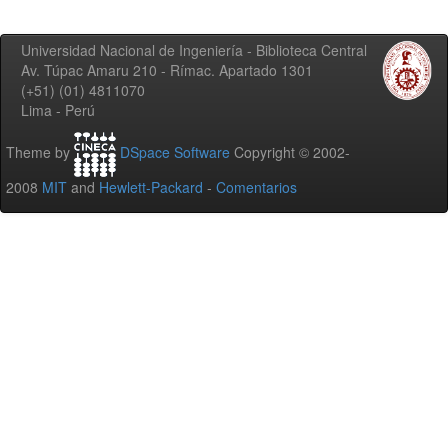
Universidad Nacional de Ingeniería - Biblioteca Central
Av. Túpac Amaru 210 - Rímac. Apartado 1301
(+51) (01) 4811070
Lima - Perú
Theme by
DSpace Software
Copyright © 2002-
2008
MIT
and
Hewlett-Packard
-
Comentarios