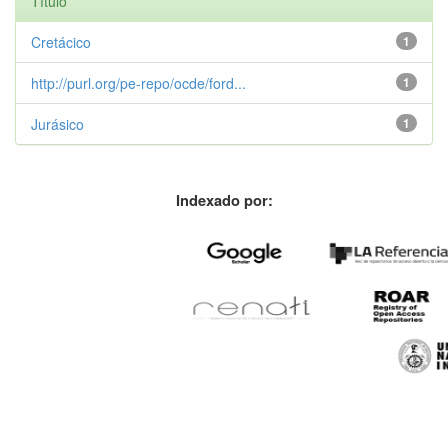
Título
Cretácico
1
http://purl.org/pe-repo/ocde/ford...
1
Jurásico
1
Indexado por: