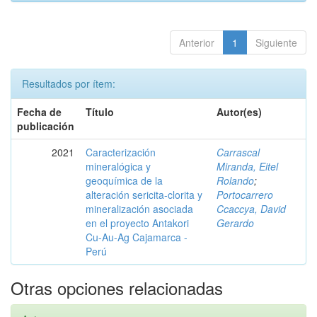
Anterior
1
Siguiente
Resultados por ítem:
Fecha de
Título
Autor(es)
publicación
2021
Caracterización
Carrascal
mineralógica y
Miranda, Eitel
geoquímica de la
Rolando
;
alteración sericita-clorita y
Portocarrero
mineralización asociada
Ccaccya, David
en el proyecto Antakori
Gerardo
Cu-Au-Ag Cajamarca -
Perú
Otras opciones relacionadas