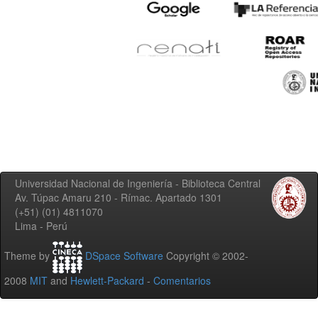
Universidad Nacional de Ingeniería - Biblioteca Central
Av. Túpac Amaru 210 - Rímac. Apartado 1301
(+51) (01) 4811070
Lima - Perú
Theme by
DSpace Software
Copyright © 2002-
2008
MIT
and
Hewlett-Packard
-
Comentarios