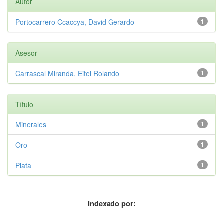
Autor
Portocarrero Ccaccya, David Gerardo
1
Asesor
Carrascal Miranda, Eitel Rolando
1
Título
Minerales
1
Oro
1
Plata
1
Indexado por: