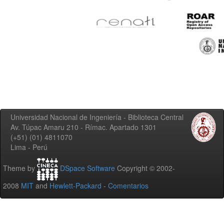
Universidad Nacional de Ingeniería - Biblioteca Central
Av. Túpac Amaru 210 - Rímac. Apartado 1301
(+51) (01) 4811070
Lima - Perú
Theme by
DSpace Software
Copyright © 2002-
2008
MIT
and
Hewlett-Packard
-
Comentarios