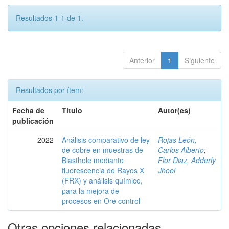
Resultados 1-1 de 1.
Anterior
1
Siguiente
Resultados por ítem:
Fecha de
Título
Autor(es)
publicación
2022
Análisis comparativo de ley
Rojas León,
de cobre en muestras de
Carlos Alberto
;
Blasthole mediante
Flor Diaz, Adderly
fluorescencia de Rayos X
Jhoel
(FRX) y análisis químico,
para la mejora de
procesos en Ore control
Otras opciones relacionadas