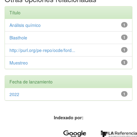
Título
Análisis químico
1
Blasthole
1
http://purl.org/pe-repo/ocde/ford...
1
Muestreo
1
Fecha de lanzamiento
2022
1
Indexado por: