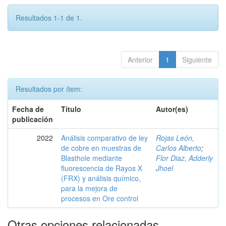
Resultados 1-1 de 1.
Anterior
1
Siguiente
Resultados por ítem:
Fecha de
Título
Autor(es)
publicación
2022
Análisis comparativo de ley
Rojas León,
de cobre en muestras de
Carlos Alberto
;
Blasthole mediante
Flor Diaz, Adderly
fluorescencia de Rayos X
Jhoel
(FRX) y análisis químico,
para la mejora de
procesos en Ore control
Otras opciones relacionadas