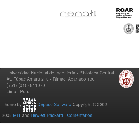
Universidad Nacional de Ingeniería - Biblioteca Central
Av. Túpac Amaru 210 - Rímac. Apartado 1301
(+51) (01) 4811070
Lima - Perú
Theme by
DSpace Software
Copyright © 2002-
2008
MIT
and
Hewlett-Packard
-
Comentarios