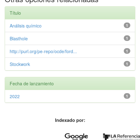
Título
Análisis químico
1
Blasthole
1
http://purl.org/pe-repo/ocde/ford...
1
Stockwork
1
Fecha de lanzamiento
2022
1
Indexado por: