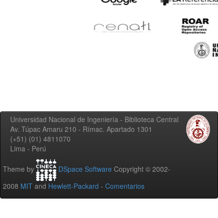
Universidad Nacional de Ingeniería - Biblioteca Central
Av. Túpac Amaru 210 - Rímac. Apartado 1301
(+51) (01) 4811070
Lima - Perú
Theme by
DSpace Software
Copyright © 2002-
2008
MIT
and
Hewlett-Packard
-
Comentarios