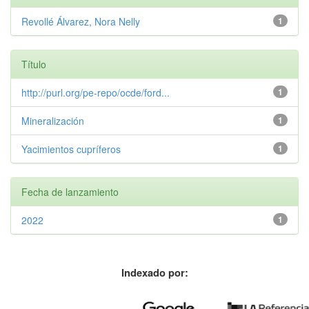
Revollé Álvarez, Nora Nelly
1
Título
http://purl.org/pe-repo/ocde/ford...
1
Mineralización
1
Yacimientos cupríferos
1
Fecha de lanzamiento
2022
1
Indexado por: