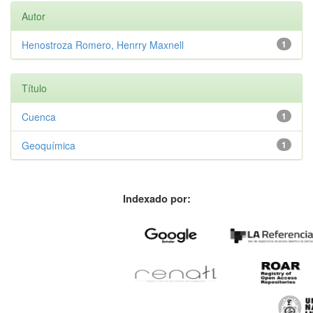
Autor
Henostroza Romero, Henrry Maxnell
1
Título
Cuenca
1
Geoquímica
1
Indexado por: