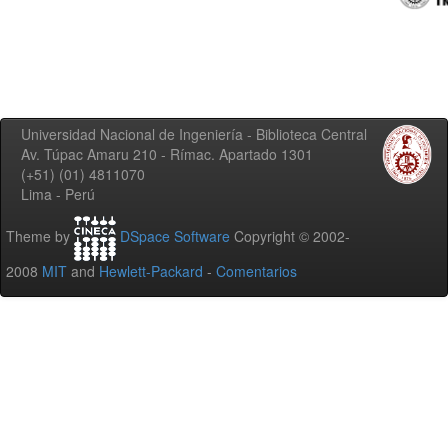
Universidad Nacional de Ingeniería - Biblioteca Central
Av. Túpac Amaru 210 - Rímac. Apartado 1301
(+51) (01) 4811070
Lima - Perú
Theme by
DSpace Software
Copyright © 2002-
2008
MIT
and
Hewlett-Packard
-
Comentarios