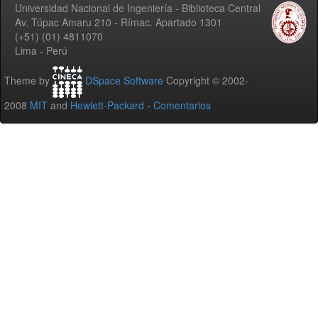
Universidad Nacional de Ingeniería - Biblioteca Central
Av. Túpac Amaru 210 - Rímac. Apartado 1301
(+51) (01) 4811070
Lima - Perú
Theme by
DSpace Software
Copyright © 2002-
2008
MIT
and
Hewlett-Packard
-
Comentarios