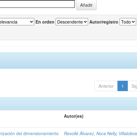
En orden
Autor/registro
Anterior
1
Si
Autor(es)
mización del dimensionamiento
Revollé Álvarez, Nora Nelly
;
Villalobo