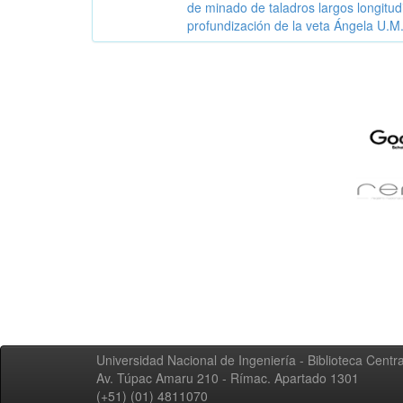
de minado de taladros largos longitud
profundización de la veta Ángela U.M
Universidad Nacional de Ingeniería - Biblioteca Centra
Av. Túpac Amaru 210 - Rímac. Apartado 1301
(+51) (01) 4811070