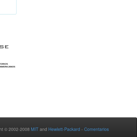
ht © 2002-2008
MIT
and
Hewlett-Packard
-
Comentarios