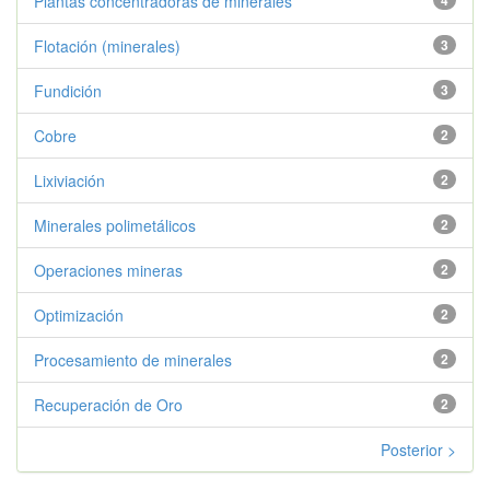
Plantas concentradoras de minerales
Flotación (minerales)
3
Fundición
3
Cobre
2
Lixiviación
2
Minerales polimetálicos
2
Operaciones mineras
2
Optimización
2
Procesamiento de minerales
2
Recuperación de Oro
2
Posterior >