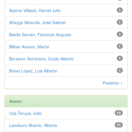
Ayerve Villasís, Harold Julio
1
Añazgo Miranda, José Gabriel
1
Baella Serván, Florencio Augusto
1
Bilbao Arauco, Marco
1
Borasino Seminario, Guido Alberto
1
Bravo López, Luis Alberto
1
Posterior >
Asesor
Uza Teruya, Julio
14
Landauro Abanto, Alberto
11