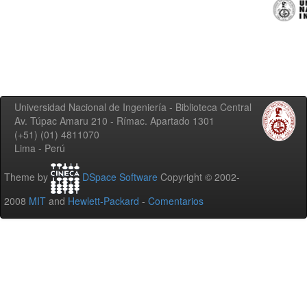
Universidad Nacional de Ingeniería - Biblioteca Central
Av. Túpac Amaru 210 - Rímac. Apartado 1301
(+51) (01) 4811070
Lima - Perú
Theme by
DSpace Software
Copyright © 2002-
2008
MIT
and
Hewlett-Packard
-
Comentarios