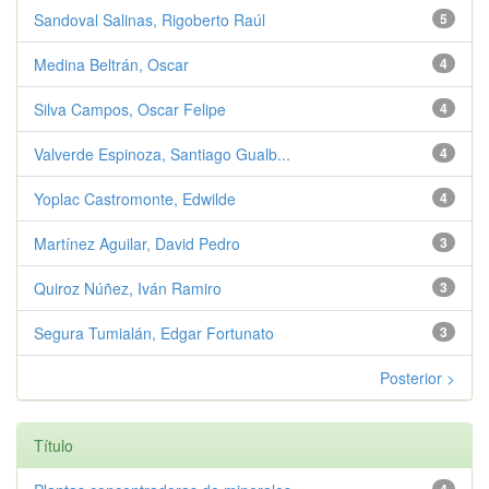
Sandoval Salinas, Rigoberto Raúl
5
Medina Beltrán, Oscar
4
Silva Campos, Oscar Felipe
4
Valverde Espinoza, Santiago Gualb...
4
Yoplac Castromonte, Edwilde
4
Martínez Aguilar, David Pedro
3
Quiroz Núñez, Iván Ramiro
3
Segura Tumialán, Edgar Fortunato
3
Posterior >
Título
4