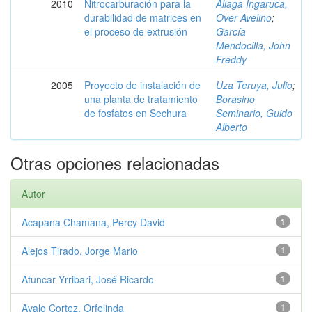
2010
Nitrocarburación para la
Aliaga Ingaruca,
durabilidad de matrices en
Over Avelino
;
el proceso de extrusión
García
Mendocilla, John
Freddy
2005
Proyecto de instalación de
Uza Teruya, Julio
;
una planta de tratamiento
Borasino
de fosfatos en Sechura
Seminario, Guido
Alberto
Otras opciones relacionadas
Autor
Acapana Chamana, Percy David
1
Alejos Tirado, Jorge Mario
1
Atuncar Yrribari, José Ricardo
1
Avalo Cortez, Orfelinda
1