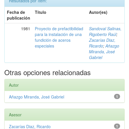
Resultados por ítem:
Fecha de
Título
Autor(es)
publicación
1981
Proyecto de prefactibilidad
Sandoval Salinas,
para la instalación de una
Rigoberto Raúl
;
fundición de aceros
Zacarías Diaz,
especiales
Ricardo
;
Añazgo
Miranda, José
Gabriel
Otras opciones relacionadas
Autor
Añazgo Miranda, José Gabriel
1
Asesor
Zacarías Diaz, Ricardo
1