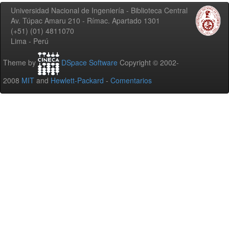
Universidad Nacional de Ingeniería - Biblioteca Central
Av. Túpac Amaru 210 - Rímac. Apartado 1301
(+51) (01) 4811070
Lima - Perú
Theme by
DSpace Software
Copyright © 2002-
2008
MIT
and
Hewlett-Packard
-
Comentarios