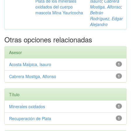
Plata de los minerales
Isauro
;
Cabrera
oxidados del cuerpo
Mostiga, Alfonso
;
mascota Mina Yauricocha
Beltrán
Rodríguez, Edgar
Alejandro
Otras opciones relacionadas
Asesor
Acosta Malpica, Isauro
1
Cabrera Mostiga, Alfonso
1
Título
Minerales oxidados
1
Recuperación de Plata
1