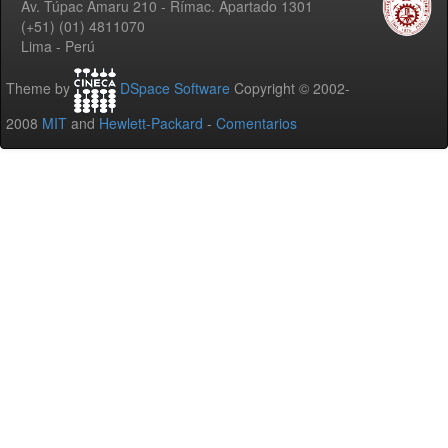
Av. Túpac Amaru 210 - Rímac. Apartado 1301
(+51) (01) 4811070
Lima - Perú
Theme by
DSpace Software
Copyright © 2002-
2008
MIT
and
Hewlett-Packard
-
Comentarios