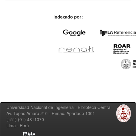
Indexado por:
Universidad Nacional de Ingeniería - Biblioteca Central
Av. Túpac Amaru 210 - Rímac. Apartado 1301
(+51) (01) 4811070
Lima - Perú