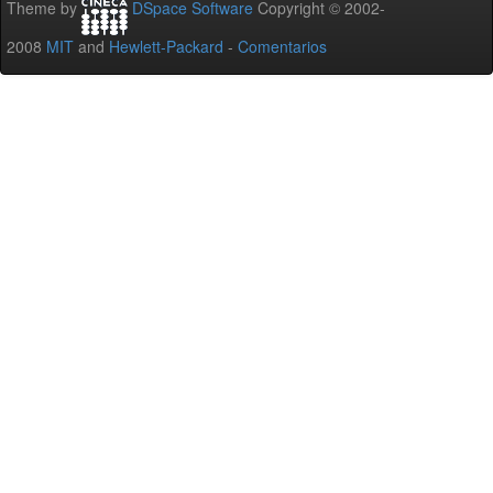
Theme by
DSpace Software
Copyright © 2002-
2008
MIT
and
Hewlett-Packard
-
Comentarios