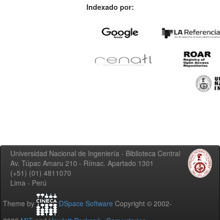
Indexado por:
Universidad Nacional de Ingeniería - Biblioteca Central
Av. Túpac Amaru 210 - Rímac. Apartado 1301
(+51) (01) 4811070
Lima - Perú
Theme by
DSpace Software
Copyright © 2002-