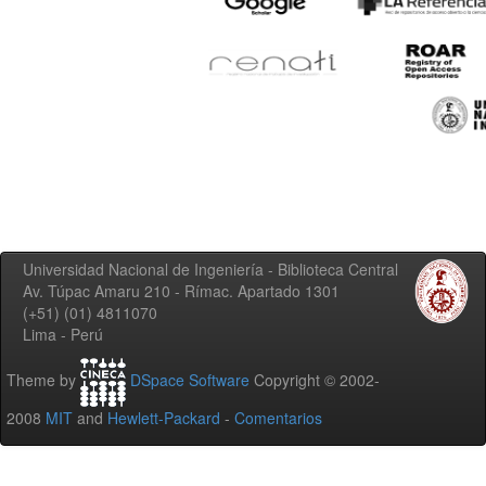
Universidad Nacional de Ingeniería - Biblioteca Central
Av. Túpac Amaru 210 - Rímac. Apartado 1301
(+51) (01) 4811070
Lima - Perú
Theme by
DSpace Software
Copyright © 2002-
2008
MIT
and
Hewlett-Packard
-
Comentarios