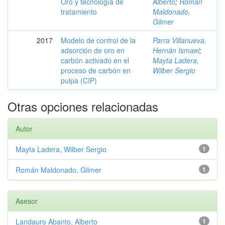
Oro y tecnología de
Alberto
;
Román
tratamiento
Maldonado,
Gilmer
2017
Modelo de control de la
Parra Villanueva,
adsorción de oro en
Hernán Ismael
;
carbón activado en el
Mayta Ladera,
proceso de carbón en
Wilber Sergio
pulpa (CIP)
Otras opciones relacionadas
Autor
Mayta Ladera, Wilber Sergio
1
Román Maldonado, Gilmer
1
Asesor
Landauro Abanto, Alberto
1