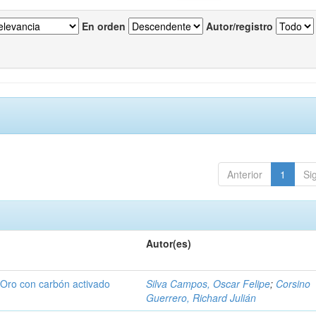
En orden
Autor/registro
Anterior
1
Si
Autor(es)
e Oro con carbón activado
Silva Campos, Oscar Felipe
;
Corsino
Guerrero, Richard Julián