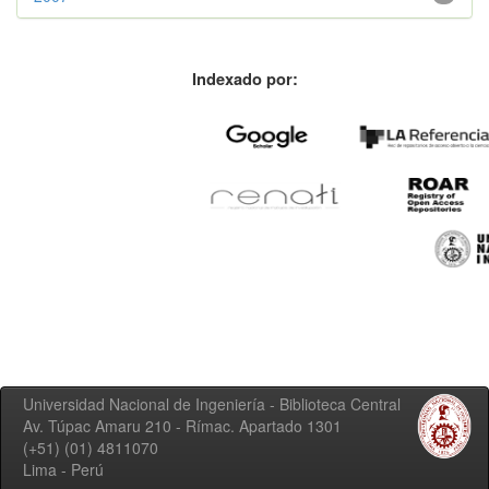
Indexado por:
Universidad Nacional de Ingeniería - Biblioteca Central
Av. Túpac Amaru 210 - Rímac. Apartado 1301
(+51) (01) 4811070
Lima - Perú