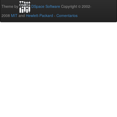
Theme by
DSpace Software
Copyright © 2002-
2008
MIT
and
Hewlett-Packard
-
Comentarios