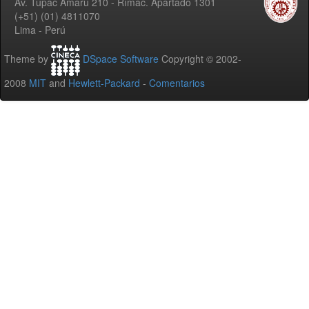
Av. Túpac Amaru 210 - Rímac. Apartado 1301
(+51) (01) 4811070
Lima - Perú
Theme by
DSpace Software
Copyright © 2002-
2008
MIT
and
Hewlett-Packard
-
Comentarios