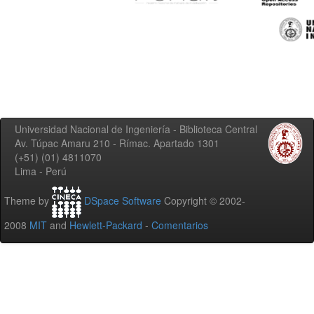
Universidad Nacional de Ingeniería - Biblioteca Central
Av. Túpac Amaru 210 - Rímac. Apartado 1301
(+51) (01) 4811070
Lima - Perú
Theme by
DSpace Software
Copyright © 2002-
2008
MIT
and
Hewlett-Packard
-
Comentarios