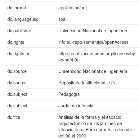
dc.format
application/pdf
dc.language.iso
spa
dc.publisher
Universidad Nacional de Ingeniería
dc.rights
info:eu-repo/semantics/openAccess
dc.rights.uri
http://creativecommons.org/licenses/by-
nc-nd/4.0/
dc.source
Universidad Nacional de Ingeniería
dc.source
Repositorio Institucional - UNI
dc.subject
Pedagogía
dc.subject
Jardín de infancia
dc.title
Análisis de la forma y el espacio
arquitectónico de los jardines de
infancia en el Perú durante la década
del 90 al 2000