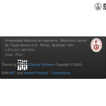
Universidad Nacional de Ingeniería - Biblioteca Central
Av. Túpac Amaru 210 - Rímac. Apartado 1301
(+51) (01) 4811070
Lima - Perú
Theme by
DSpace Software
Copyright © 2002-
2008
MIT
and
Hewlett-Packard
-
Comentarios