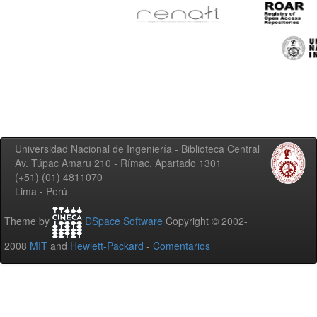
Universidad Nacional de Ingeniería - Biblioteca Central
Av. Túpac Amaru 210 - Rímac. Apartado 1301
(+51) (01) 4811070
Lima - Perú
Theme by
DSpace Software
Copyright © 2002-
2008
MIT
and
Hewlett-Packard
-
Comentarios