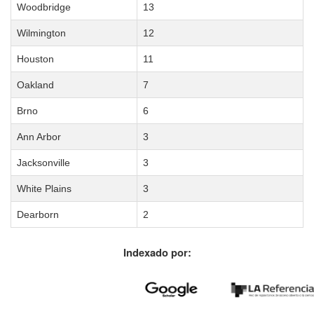
Woodbridge
13
Wilmington
12
Houston
11
Oakland
7
Brno
6
Ann Arbor
3
Jacksonville
3
White Plains
3
Dearborn
2
Indexado por: