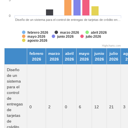
0
Diseño de un sistema para el control de entregas de tarjetas de crédito en…
febrero 2026
marzo 2026
abril 2026
mayo 2026
junio 2026
julio 2026
agosto 2026
Highcharts.com
febrero
marzo
abril
mayo
junio
julio
ag
2026
2026
2026
2026
2026
2026
2
Diseño
de un
sistema
para el
control
de
entregas
0
2
0
6
12
21
3
de
tarjetas
de
crédito