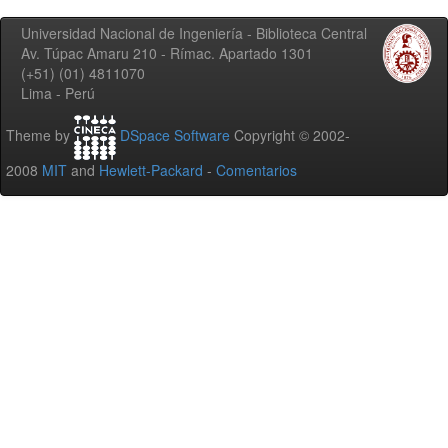
Universidad Nacional de Ingeniería - Biblioteca Central
Av. Túpac Amaru 210 - Rímac. Apartado 1301
(+51) (01) 4811070
Lima - Perú
Theme by
DSpace Software
Copyright © 2002-
2008
MIT
and
Hewlett-Packard
-
Comentarios