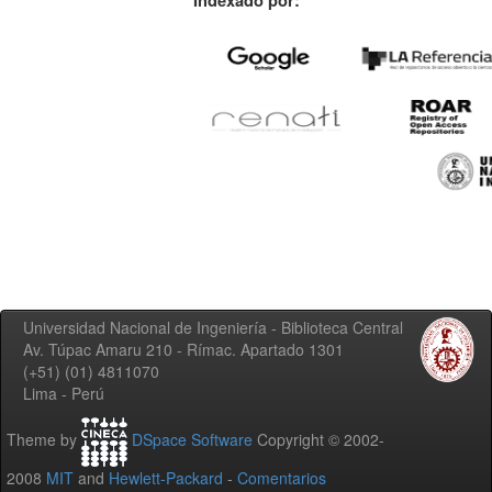
Indexado por:
Universidad Nacional de Ingeniería - Biblioteca Central
Av. Túpac Amaru 210 - Rímac. Apartado 1301
(+51) (01) 4811070
Lima - Perú
Theme by
DSpace Software
Copyright © 2002-
2008
MIT
and
Hewlett-Packard
-
Comentarios