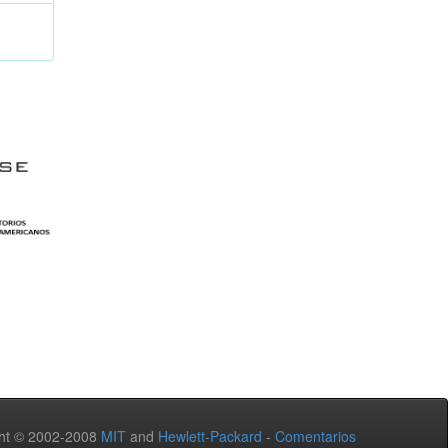
ht © 2002-2008
MIT
and
Hewlett-Packard
-
Comentarios