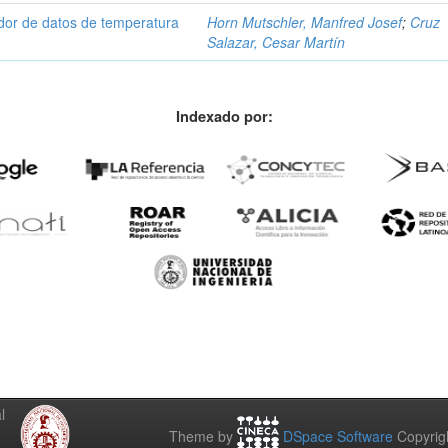
dor de datos de temperatura
Horn Mutschler, Manfred Josef
;
Cruz
Salazar, Cesar Martín
Indexado por:
l
Theme by
DSpace Software
Copyrig