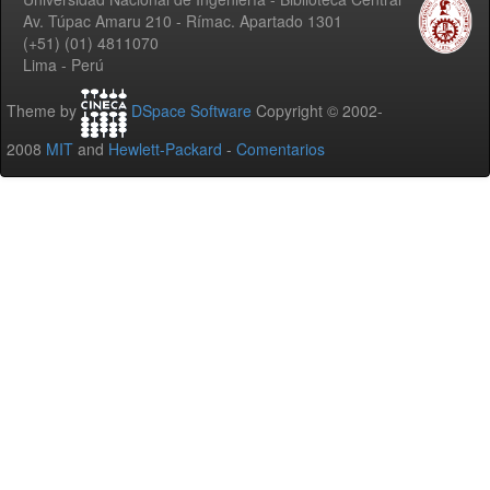
Av. Túpac Amaru 210 - Rímac. Apartado 1301
(+51) (01) 4811070
Lima - Perú
Theme by
DSpace Software
Copyright © 2002-
2008
MIT
and
Hewlett-Packard
-
Comentarios