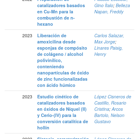
catalizadores basados
Gino Ítalo
;
Belleza
en Cu-Mn para la
Napan, Freddy
combustión de n-
hexano
2023
Liberación de
Carlos Salazar,
amoxicilina desde
Max Jorge
;
esponjas de compósito
Linares Paisig,
de colágeno / alcohol
Henry
polivinílico,
conteniendo
nanopartículas de óxido
de zinc funcionalizadas
con ácido húmico
2023
Estudio cinético de
López Cisneros de
catalizadores basados
Castillo, Rosario
en óxidos de Níquel (II)
Cristina
;
Arcos
y Cerio-(IV) para la
Bartolo, Nelson
conversión catalítica de
Gustavo
hollín
2023
Síntesis, caracterización
López Cisneros de