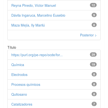
Reyna Pinedo, Víctor Manuel
12
Dávila Ingaruca, Marcelino Eusebio
9
Maza Mejía, Ily Marilú
8
Posterior >
Título
https://purl.org/pe-repo/ocde/for...
29
Química
19
Electrodos
8
Procesos químicos
8
Quitosano
8
Catalizadores
7