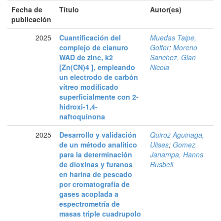
Fecha de
Título
Autor(es)
publicación
2025
Cuantificación del
Muedas Taipe,
complejo de cianuro
Golfer
;
Moreno
WAD de zinc, k2
Sanchez, Gian
[Zn(CN)4 ], empleando
Nicola
un electrodo de carbón
vítreo modificado
superficialmente con 2-
hidroxi-1,4-
naftoquinona
2025
Desarrollo y validación
Quiroz Aguinaga,
de un método analítico
Ulises
;
Gomez
para la determinación
Janampa, Hanns
de dioxinas y furanos
Rusbell
en harina de pescado
por cromatografía de
gases acoplada a
espectrometría de
masas triple cuadrupolo