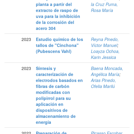
planta a partir del
la Cruz Puma,
extracto de raspo de
Rosa María
uva para la inhibición
de la corrosión del
acero 304
2023
Estudio químico de los
Reyna Pinedo,
tallos de "Cinchona"
Víctor Manuel
;
(Pubescens Vahl)
Loayza Ochoa,
Karin Jessica
2023
Síntesis y
Baena Moncada,
caracterización de
Angélica María
;
electrodos basados en
Arias Pinedo,
fibras de carbón
Ofelia Marilú
modificadas con
polipirrol para su
aplicación en
dispositivos de
almacenamiento de
energía
2022
Preparación de
Picasso Escobar,