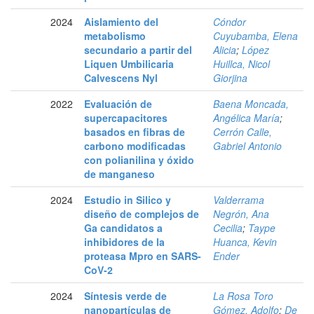
2024
Aislamiento del
Cóndor
metabolismo
Cuyubamba, Elena
secundario a partir del
Alicia
;
López
Liquen Umbilicaria
Huillca, Nicol
Calvescens Nyl
Giorjina
2022
Evaluación de
Baena Moncada,
supercapacitores
Angélica María
;
basados en fibras de
Cerrón Calle,
carbono modificadas
Gabriel Antonio
con polianilina y óxido
de manganeso
2024
Estudio in Silico y
Valderrama
diseño de complejos de
Negrón, Ana
Ga candidatos a
Cecilia
;
Taype
inhibidores de la
Huanca, Kevin
proteasa Mpro en SARS-
Ender
CoV-2
2024
Síntesis verde de
La Rosa Toro
nanopartículas de
Gómez, Adolfo
;
De