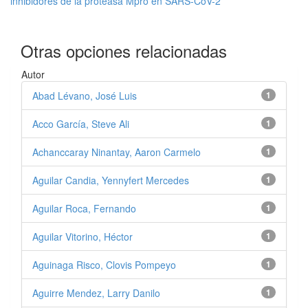
inhibidores de la proteasa Mpro en SARS-CoV-2
Otras opciones relacionadas
Autor
Abad Lévano, José Luis
1
Acco García, Steve Ali
1
Achanccaray Ninantay, Aaron Carmelo
1
Aguilar Candia, Yennyfert Mercedes
1
Aguilar Roca, Fernando
1
Aguilar Vitorino, Héctor
1
Aguinaga Risco, Clovis Pompeyo
1
Aguirre Mendez, Larry Danilo
1