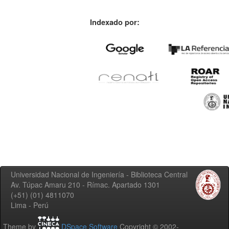
Indexado por:
Universidad Nacional de Ingeniería - Biblioteca Central
Av. Túpac Amaru 210 - Rímac. Apartado 1301
(+51) (01) 4811070
Lima - Perú
Theme by
DSpace Software
Copyright © 2002-