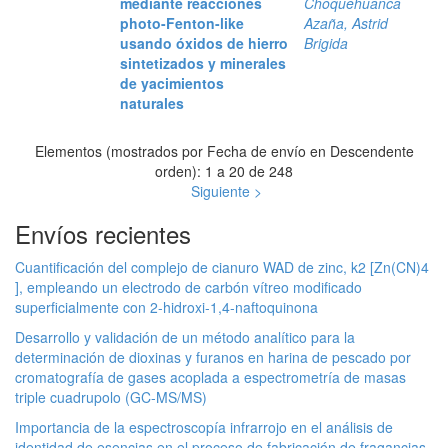
mediante reacciones
Choquehuanca
photo-Fenton-like
Azaña, Astrid
usando óxidos de hierro
Brigida
sintetizados y minerales
de yacimientos
naturales
Elementos (mostrados por Fecha de envío en Descendente
orden): 1 a 20 de 248
Siguiente >
Envíos recientes
Cuantificación del complejo de cianuro WAD de zinc, k2 [Zn(CN)4
], empleando un electrodo de carbón vítreo modificado
superficialmente con 2-hidroxi-1,4-naftoquinona
Desarrollo y validación de un método analítico para la
determinación de dioxinas y furanos en harina de pescado por
cromatografía de gases acoplada a espectrometría de masas
triple cuadrupolo (GC-MS/MS)
Importancia de la espectroscopía infrarrojo en el análisis de
identidad de esencias en el proceso de fabricación de fragancias