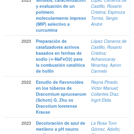
y evaluación de un
Castillo, Rosario
polímero
Cristina
;
Espinoza
molecularmente impreso
Torres, Sergio
(MIP) selectivo a
André
curcumina
2023
Preparación de
López Cisneros de
catalizadores activos
Castillo, Rosario
basados en ferritas de
Cristina
;
sodio (∝-NaFeO2) para
Achanccaray
la combustión catalítica
Ninantay, Aaron
de hollín
Carmelo
2022
Estudio de flavonoides
Reyna Pinedo,
en los túberos de
Víctor Manuel
;
Dracontium spruceanum
Collantes Díaz,
(Schott) G. Zhu ex
Ingrit Elida
Dracotium loretense
Krause
2023
Decoloración de azul de
La Rosa Toro
metileno a pH neutro
Gómez, Adolfo
;