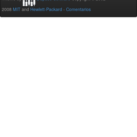
2008
MIT
and
Hewlett-Packard
-
Comentarios