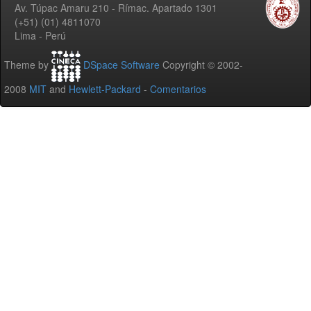
Av. Túpac Amaru 210 - Rímac. Apartado 1301
(+51) (01) 4811070
Lima - Perú
Theme by
DSpace Software
Copyright © 2002-
2008
MIT
and
Hewlett-Packard
-
Comentarios