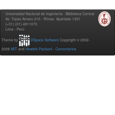
Universidad Nacional de Ingeniería - Biblioteca Central
Av. Túpac Amaru 210 - Rímac. Apartado 1301
(+51) (01) 4811070
Lima - Perú
Theme by
DSpace Software
Copyright © 2002-
2008
MIT
and
Hewlett-Packard
-
Comentarios