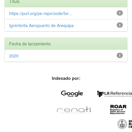
Título
https://purl.org/pe-repo/ocde/for...
1
Ignimbrita Aeropuerto de Arequipa
1
Fecha de lanzamiento
2020
1
Indexado por: