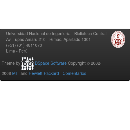
Universidad Nacional de Ingeniería - Biblioteca Central
Av. Túpac Amaru 210 - Rímac. Apartado 1301
(+51) (01) 4811070
Lima - Perú
Theme by
DSpace Software
Copyright © 2002-
2008
MIT
and
Hewlett-Packard
-
Comentarios