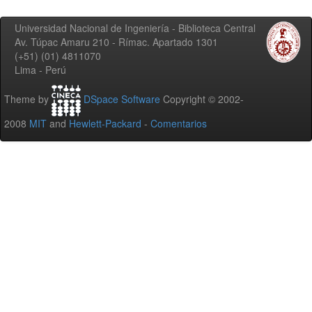
Universidad Nacional de Ingeniería - Biblioteca Central
Av. Túpac Amaru 210 - Rímac. Apartado 1301
(+51) (01) 4811070
Lima - Perú
Theme by
DSpace Software
Copyright © 2002-
2008
MIT
and
Hewlett-Packard
-
Comentarios