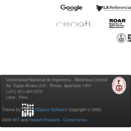
Universidad Nacional de Ingeniería - Biblioteca Central
Av. Túpac Amaru 210 - Rímac. Apartado 1301
(+51) (01) 4811070
Lima - Perú
Theme by
DSpace Software
Copyright © 2002-
2008
MIT
and
Hewlett-Packard
-
Comentarios