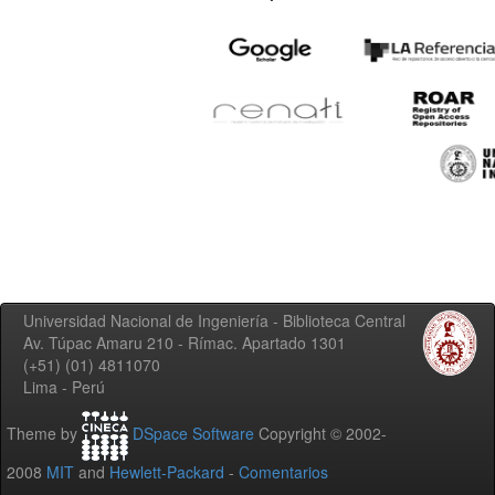
Universidad Nacional de Ingeniería - Biblioteca Central
Av. Túpac Amaru 210 - Rímac. Apartado 1301
(+51) (01) 4811070
Lima - Perú
Theme by
DSpace Software
Copyright © 2002-
2008
MIT
and
Hewlett-Packard
-
Comentarios