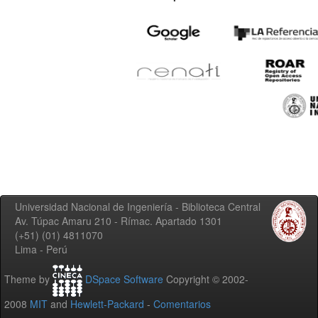
Universidad Nacional de Ingeniería - Biblioteca Central
Av. Túpac Amaru 210 - Rímac. Apartado 1301
(+51) (01) 4811070
Lima - Perú
Theme by
DSpace Software
Copyright © 2002-
2008
MIT
and
Hewlett-Packard
-
Comentarios