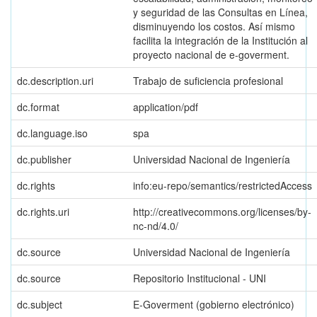
y seguridad de las Consultas en Línea,
disminuyendo los costos. Así mismo
facilita la integración de la Institución al
proyecto nacional de e-goverment.
dc.description.uri
Trabajo de suficiencia profesional
dc.format
application/pdf
dc.language.iso
spa
dc.publisher
Universidad Nacional de Ingeniería
dc.rights
info:eu-repo/semantics/restrictedAccess
dc.rights.uri
http://creativecommons.org/licenses/by-
nc-nd/4.0/
dc.source
Universidad Nacional de Ingeniería
dc.source
Repositorio Institucional - UNI
dc.subject
E-Goverment (gobierno electrónico)