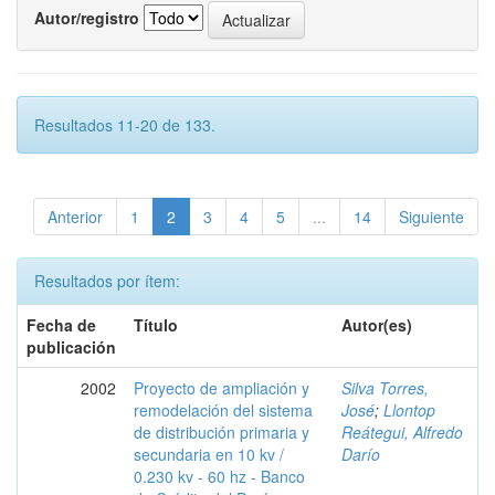
Autor/registro
Resultados 11-20 de 133.
Anterior
1
2
3
4
5
...
14
Siguiente
Resultados por ítem:
Fecha de
Título
Autor(es)
publicación
2002
Proyecto de ampliación y
Silva Torres,
remodelación del sistema
José
;
Llontop
de distribución primaria y
Reátegui, Alfredo
secundaria en 10 kv /
Darío
0.230 kv - 60 hz - Banco