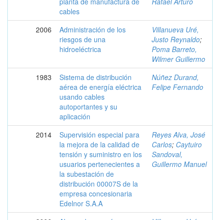
planta de manufactura de
Rafael Arturo
cables
2006
Administración de los
Villanueva Uré,
riesgos de una
Justo Reynaldo
;
hidroeléctrica
Poma Barreto,
Wilmer Guillermo
1983
Sistema de distribución
Núñez Durand,
aérea de energía eléctrica
Felipe Fernando
usando cables
autoportantes y su
aplicación
2014
Supervisión especial para
Reyes Alva, José
la mejora de la calidad de
Carlos
;
Caytuiro
tensión y suministro en los
Sandoval,
usuarios pertenecientes a
Guillermo Manuel
la subestación de
distribución 00007S de la
empresa concesionaria
Edelnor S.A.A