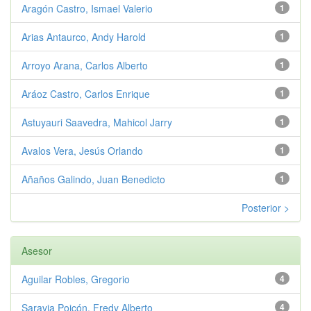
Aragón Castro, Ismael Valerio
1
Arias Antaurco, Andy Harold
1
Arroyo Arana, Carlos Alberto
1
Aráoz Castro, Carlos Enrique
1
Astuyauri Saavedra, Mahicol Jarry
1
Avalos Vera, Jesús Orlando
1
Añaños Galindo, Juan Benedicto
1
Posterior >
Asesor
Aguilar Robles, Gregorio
4
Saravia Poicón, Fredy Alberto
4