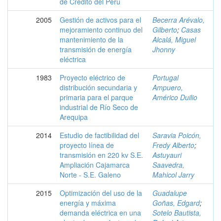
de Crédito del Perú
2005
Gestión de activos para el
Becerra Arévalo,
mejoramiento continuo del
Gilberto
;
Casas
mantenimiento de la
Alcalá, Miguel
transmisión de energía
Jhonny
eléctrica
1983
Proyecto eléctrico de
Portugal
distribución secundaria y
Ampuero,
primaria para el parque
Américo Duilio
industrial de Río Seco de
Arequipa
2014
Estudio de factibilidad del
Saravia Poicón,
proyecto línea de
Fredy Alberto
;
transmisión en 220 kv S.E.
Astuyauri
Ampliación Cajamarca
Saavedra,
Norte - S.E. Galeno
Mahicol Jarry
2015
Optimización del uso de la
Guadalupe
energía y máxima
Goñas, Edgard
;
demanda eléctrica en una
Sotelo Bautista,