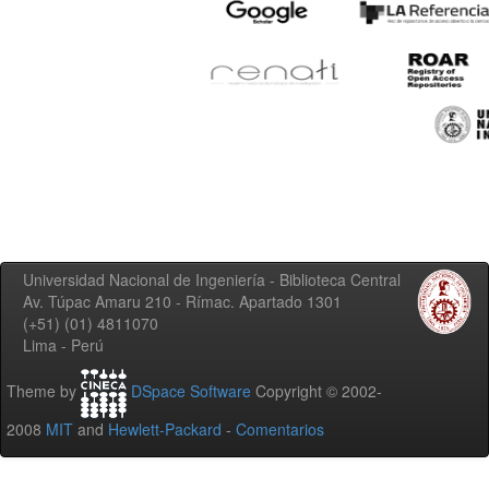
Universidad Nacional de Ingeniería - Biblioteca Central
Av. Túpac Amaru 210 - Rímac. Apartado 1301
(+51) (01) 4811070
Lima - Perú
Theme by
DSpace Software
Copyright © 2002-
2008
MIT
and
Hewlett-Packard
-
Comentarios