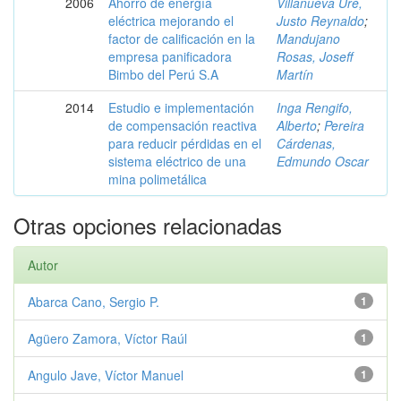
2006
Ahorro de energía
Villanueva Uré,
eléctrica mejorando el
Justo Reynaldo
;
factor de calificación en la
Mandujano
empresa panificadora
Rosas, Joseff
Bimbo del Perú S.A
Martín
2014
Estudio e implementación
Inga Rengifo,
de compensación reactiva
Alberto
;
Pereira
para reducir pérdidas en el
Cárdenas,
sistema eléctrico de una
Edmundo Oscar
mina polimetálica
Otras opciones relacionadas
Autor
Abarca Cano, Sergio P.
1
Agüero Zamora, Víctor Raúl
1
Angulo Jave, Víctor Manuel
1