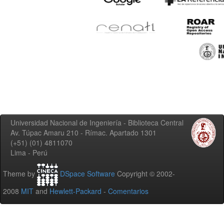
Universidad Nacional de Ingeniería - Biblioteca Central
Av. Túpac Amaru 210 - Rímac. Apartado 1301
(+51) (01) 4811070
Lima - Perú
Theme by
DSpace Software
Copyright © 2002-
2008
MIT
and
Hewlett-Packard
-
Comentarios