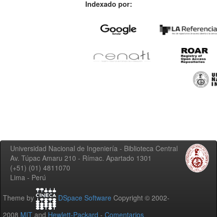
Indexado por:
Universidad Nacional de Ingeniería - Biblioteca Central
Av. Túpac Amaru 210 - Rímac. Apartado 1301
(+51) (01) 4811070
Lima - Perú
Theme by
DSpace Software
Copyright © 2002-
2008
MIT
and
Hewlett-Packard
-
Comentarios