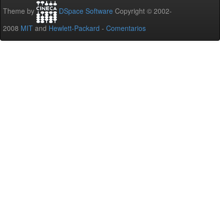
Theme by
DSpace Software
Copyright © 2002-
2008
MIT
and
Hewlett-Packard
-
Comentarios