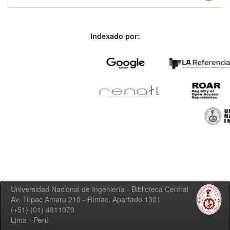
Indexado por:
Universidad Nacional de Ingeniería - Biblioteca Central
Av. Túpac Amaru 210 - Rímac. Apartado 1301
(+51) (01) 4811070
Lima - Perú