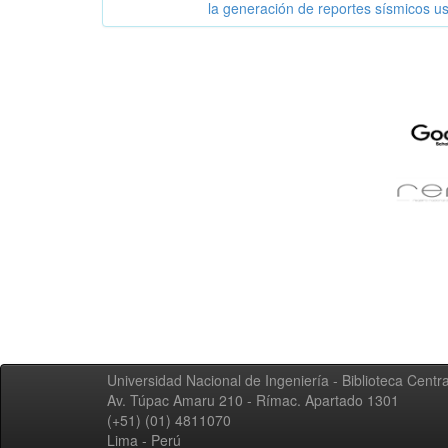
la generación de reportes sísmicos usa
Universidad Nacional de Ingeniería - Biblioteca Centra
Av. Túpac Amaru 210 - Rímac. Apartado 1301
(+51) (01) 4811070
Lima - Perú