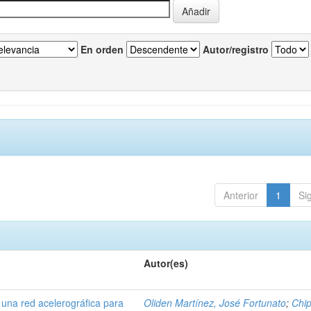
En orden
Autor/registro
Anterior
1
Si
Autor(es)
 una red acelerográfica para
Oliden Martínez, José Fortunato
;
Chi