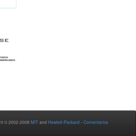
ht © 2002-2008
MIT
and
Hewlett-Packard
-
Comentarios