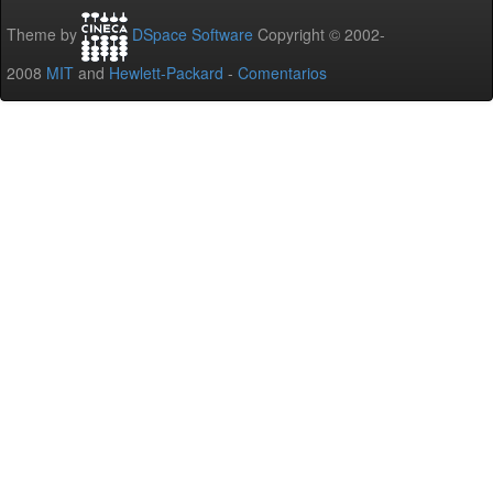
Theme by
DSpace Software
Copyright © 2002-
2008
MIT
and
Hewlett-Packard
-
Comentarios