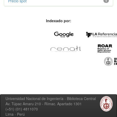
Precio spot
1
Indexado por:
Universidad Nacional de Ingeniería - Biblioteca Central
Av. Túpac Amaru 210 - Rímac. Apartado 1301
(+51) (01) 4811070
Lima - Perú