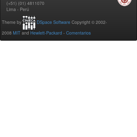
(+51) (01) 4811070
Lima - Perú
Theme by
DSpace Software
Copyright © 2002-
2008
MIT
and
Hewlett-Packard
-
Comentarios