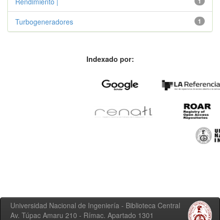
Rendimiento |
1
Turbogeneradores
1
Indexado por:
Universidad Nacional de Ingeniería - Biblioteca Central
Av. Túpac Amaru 210 - Rímac. Apartado 1301