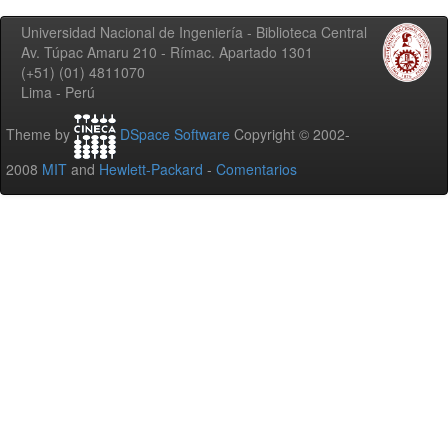
Universidad Nacional de Ingeniería - Biblioteca Central
Av. Túpac Amaru 210 - Rímac. Apartado 1301
(+51) (01) 4811070
Lima - Perú
Theme by
DSpace Software
Copyright © 2002-
2008
MIT
and
Hewlett-Packard
-
Comentarios