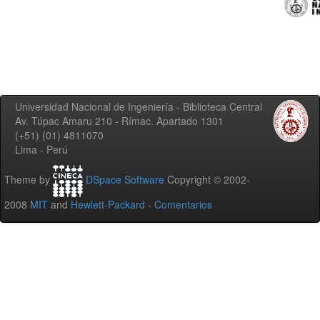
Universidad Nacional de Ingeniería - Biblioteca Central
Av. Túpac Amaru 210 - Rímac. Apartado 1301
(+51) (01) 4811070
Lima - Perú
Theme by
DSpace Software
Copyright © 2002-
2008
MIT
and
Hewlett-Packard
-
Comentarios