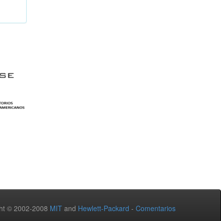
ht © 2002-2008
MIT
and
Hewlett-Packard
-
Comentarios