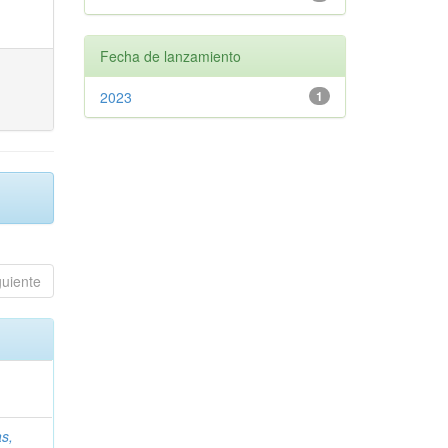
Fecha de lanzamiento
2023
1
guiente
s,