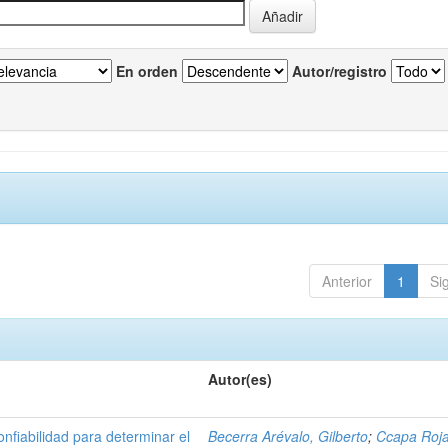
En orden
Autor/registro
Anterior
1
Si
Autor(es)
nfiabilidad para determinar el
Becerra Arévalo, Gilberto
;
Ccapa Roja