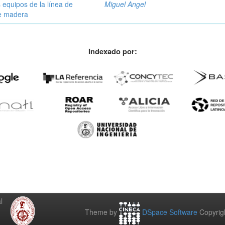
 equipos de la línea de
Miguel Angel
de madera
Indexado por:
l
Theme by
DSpace Software
Copyrig