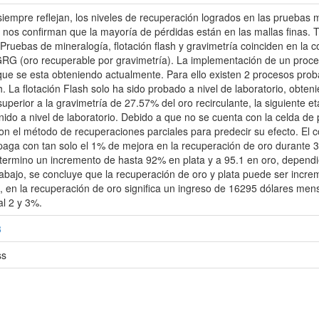
iempre reflejan, los niveles de recuperación logrados en las pruebas me
ón nos confirman que la mayoría de pérdidas están en las mallas finas.
Pruebas de mineralogía, flotación flash y gravimetría coinciden en la c
RG (oro recuperable por gravimetría). La implementación de un proces
que se esta obteniendo actualmente. Para ello existen 2 procesos pro
sh. La flotación Flash solo ha sido probado a nivel de laboratorio, ob
superior a la gravimetría de 27.57% del oro recirculante, la siguiente 
nido a nivel de laboratorio. Debido a que no se cuenta con la celda de 
el método de recuperaciones parciales para predecir su efecto. El cost
e paga con tan solo el 1% de mejora en la recuperación de oro durant
termino un incremento de hasta 92% en plata y a 95.1 en oro, dependien
rabajo, se concluye que la recuperación de oro y plata puede ser incre
n la recuperación de oro significa un ingreso de 16295 dólares mensua
al 2 y 3%.
8
ss