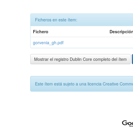
Ficheros en este ítem:
Fichero
Descripció
gorvenia_gh.pdf
Mostrar el registro Dublin Core completo del ítem
Este ítem está sujeto a una licencia Creative Com