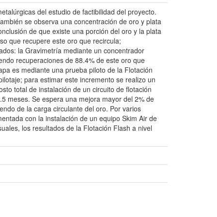
talúrgicas del estudio de factibilidad del proyecto.
 También se observa una concentración de oro y plata
onclusión de que existe una porción del oro y la plata
o que recupere este oro que recircula;
bados: la Gravimetría mediante un concentrador
teniendo recuperaciones de 88.4% de este oro que
etapa es mediante una prueba piloto de la Flotación
pilotaje; para estimar este incremento se realizo un
o total de instalación de un circuito de flotación
e 3.5 meses. Se espera una mejora mayor del 2% de
do de la carga circulante del oro. Por varios
mentada con la instalación de un equipo Skim Air de
les, los resultados de la Flotación Flash a nivel