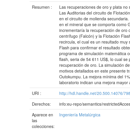
Resumen :
Las recuperaciones de oro y plata no s
Las Auditorias del circuito de Flotaci
en el circuito de molienda secundaria. 
en el mineral que se comporta como G
incrementaría la recuperación de oro 
centrífugo (Falcón) y la Flotación Fla
recircula, el cual es un resultado muy 
Flash para confirmar el resultado obte
programa de simulación matemática con 
flash, seria de 54 611 US$, lo cual s
recuperación de oro. La simulación de
motivos detallados en este presente t
Outokumpu. La mejora mínima del 1%, e
laboratorio indican una mejora mayor 
URI :
http://hdl.handle.net/20.500.14076/79
Derechos:
info:eu-repo/semantics/restrictedAcce
Aparece en
Ingeniería Metalúrgica
las
colecciones: