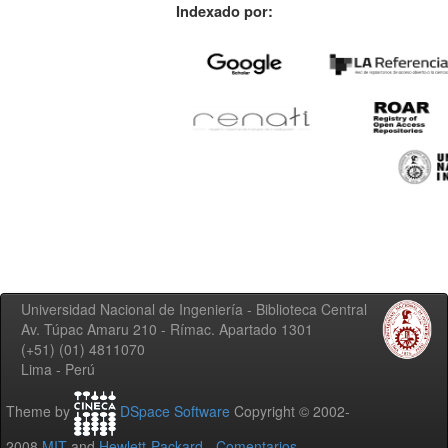
Indexado por:
Universidad Nacional de Ingeniería - Biblioteca Central
Av. Túpac Amaru 210 - Rímac. Apartado 1301
(+51) (01) 4811070
Lima - Perú
Theme by
DSpace Software
Copyright © 2002-
2008
MIT
and
Hewlett-Packard
-
Comentarios