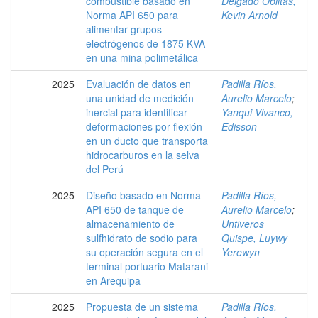
combustible basado en
Delgado Oblitas,
Norma API 650 para
Kevin Arnold
alimentar grupos
electrógenos de 1875 KVA
en una mina polimetálica
2025
Evaluación de datos en
Padilla Ríos,
una unidad de medición
Aurelio Marcelo
;
inercial para identificar
Yanqui Vivanco,
deformaciones por flexión
Edisson
en un ducto que transporta
hidrocarburos en la selva
del Perú
2025
Diseño basado en Norma
Padilla Ríos,
API 650 de tanque de
Aurelio Marcelo
;
almacenamiento de
Untiveros
sulfhidrato de sodio para
Quispe, Luywy
su operación segura en el
Yerewyn
terminal portuario Matarani
en Arequipa
2025
Propuesta de un sistema
Padilla Ríos,