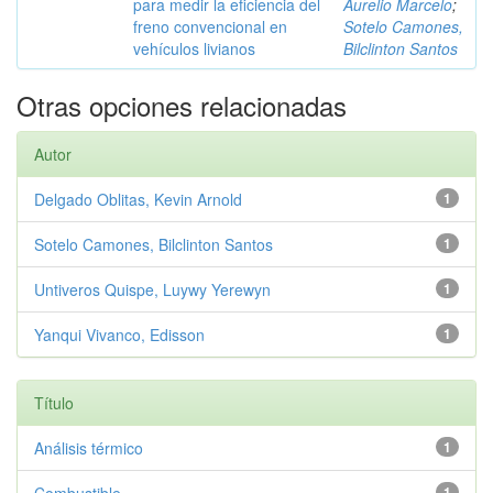
para medir la eficiencia del
Aurelio Marcelo
;
freno convencional en
Sotelo Camones,
vehículos livianos
Bilclinton Santos
Otras opciones relacionadas
Autor
Delgado Oblitas, Kevin Arnold
1
Sotelo Camones, Bilclinton Santos
1
Untiveros Quispe, Luywy Yerewyn
1
Yanqui Vivanco, Edisson
1
Título
Análisis térmico
1
Combustible
1