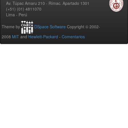
Av. Túpac Amaru 210 - Rímac. Apartado 1301
(+51) (01) 4811070
Lima - Perú
Theme by
DSpace Software
Copyright © 2002-
2008
MIT
and
Hewlett-Packard
-
Comentarios